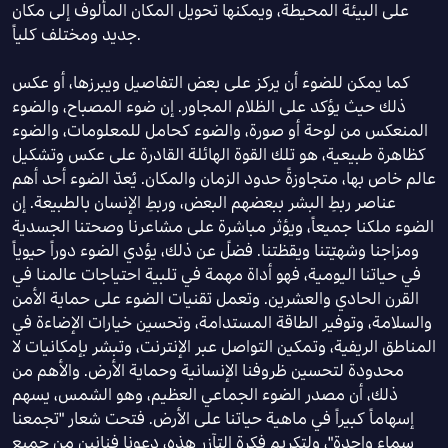
على البيئة المحيطة، ويمكنها تحويل المكان المألوف إلى مكان
جديد ومختلف كلياً.
كما يمكن للضوء أن يركز على بعض التفاصيل ويبرزها، أو عكس
ذلك حيث يؤكد على الظلام المجاور. إن ضوء المصباح، والضوء
المنعكس من لوحة أو صورة، والضوء كحامل للمعلومات، والضوء
كظاهرة طبيعية، هو تلك القوة الهائلة القادرة على عكس وتشكيل
عالم خاص بها، متجاوزةً حدود الزمان والمكان. يُعدّ الضوء أحد أهم
عناصر ربطِ البشر ببعضهم البعض، وربطِ الإنسان بالطبيعة. إن
الضوء ملكنا جميعاً، ويؤثر مباشرة على مشاعرنا وصحتنا الجسدية
ومزاجنا وشهيّتنا ويقظتنا. فضلً عن ذلك، يؤدي الضوء دوراً حيوياً
في حياتنا اليومية، فهو أداة مهمة في تلبية احتياجات عالمنا في
القرن الحادي والعشرين. وتعمل تقنيات الضوء على حماية الأمن
والسلامة، وتوفير الطاقة المستدامة، وتحسين خيارات الإضاءة في
المناطق الريفية، وتمكين التواصل عبر الإنترنت، وتبشر بإمكانيات لا
محدودة لتحسين ظروفنا الإنسانية وحماية الأرض. والأهم من
ذلك، أن مصدر الضوء الجماعي العظيم، وهو الشمس، يسهم
إسهاماً كبيراً في ماهية حياتنا على الأرض. فتحت شعار "تجمعنا
سماء واحدة"، ولتكريم فكرة التآزر هذه، دعونا فنانين من جميع