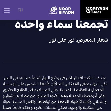
الرئيسية
|
نور الرياض
|
النسخة الأولى 2021
EN
تجمعنا سماء واحدة
شعار المعرض: نور على نور
يختلف اسكتشاف الرياض في وضح النهار تماماً عما هو في الليل.
ففي النهار، يطغى الانعكاس المتلألئ لأشعة الشمس على الهندسة
المعمارية العظيمة للمدينة. وفي المساء، يتغير الطابع الحضري
جذرياً، ويحيط بالمدينة وهج الضوء المنبثق من مصابيح الشوارع
والمباني وآلاف الأضواء اللامعة من نوافذها، وتغمر المدينة أجواءٌ
من السكينة والهدوء. تضفي لمسات الضوء وحدّته طابعاً حسياً