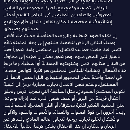
المستقبلية والجذور التي تغذيه. ولتجسيد الهوية الجماعية
للرياض، كمدينة وكمجتمع، اخترنا مجموعةً من الفنانين
المعروفين والصاعدين المقيمين في الرياض لتقديم أعمال
إنشائية فنية مخصصة للمكان تتفاعل بشكل خلّق مع تاريخ
مدينتهم وطبيعتها.
إن دلالة الضوء الإيجابية والروحية المتأصلة جعلت منه أفضل
وسيلةً لفناني الرياض لتضميد حنينهم إلى وجه المدينة دائم
التغير. لقد خلقت حماسة الانتقال إلى مستقبل واعد شعوراً خفياً
بالقلق لدى البعض منهم، وهوشعور يمكن أن نعزيه إلى مخاوف
من فقدان مكانهم الآمن، وكينونتهم الجسدية أو العقلية، وما يربط
هذه الأعمال الإنشائية للفنانين المحليين هو فكرة التواصل مجدداً
في لحظة واحدة يمكن للجمهور استيعابها قبل المضي قدماً إلى
المستقبل. وتقدم بعض الأعمال تجارب مجازية ترمز إلى كيفية
تكوين المجتمع السعودي، مثل الصاعقة التي تضرب الأرض وتخلق
أشكالً فريدة من البرق، أو تصف شعور المرء عند إدراك وجوده،
مثل المشهد المُكّبر لفكرة محترقة، أو الظل المتحرك لجسم ثابت.
ويلجأ آخرون إلى قوة الصلوات والقصائد والأصوات والضوء والألوان
والأشكال لخلق تجارب روحية تتجاوز العالم المادي وتسافر عبر
الزمان والمكان. إن هذا الاحتفال يشكل فرصةً مثاليةً للاحتفاء