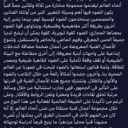
أنحاء العالم ليقدموا مجموعة مختارة من ثلاثة وثلاثين عملاً فنياً
يكون الضوء فيها أهم وسيلة للتعبير. كثير من أولئك الفنانين
والمصممين يستخدمون الضوء كوسيط لهم، بينما يشير إليه
آخرون بطريقة أكثر مفاهيمية وفلسفية، ويتناولون قوة الضوء
بمعناها المجازي: الضوء كقوة تنويرية، كقوة يمكن أن ترسّخ لدينا
جميعاً الحس المعرفي وفهم الماضي والحاضر والمستقبل. وتتنوع
الأعمال الفنية المعروضة من أعمال ضخمة مضافة كتدخلات
إبداعية على واجهات أبنية معروفة، إلى أخرى متفاعلة مع البيئة
الطبيعية أو تقف وقفةً تأمليةً على الضوء كظاهرة طبيعية ومصدر
للطاقة. وثمة فنانون استعانوا بالضوء للبحث في تصورنا عن العالم
المحيط بنا، وآخرون جسّدوا أشكالاً رائعةً من خلال التلاعب بالضوء
والألوان والظلال. وتشترك جميع هذه الأعمال الفنية في قدرتها
على التأثير في الجمهور، فهي تجارب استثنائية من خلال وسائط
مرئية تخلق لقاءات فريدة ومعبّرة وتعزز الروابط والأفكار. وعلى
الرغم من تأكيدنا على الطبيعة العالمية لفعالية من هذا النوع من
خلال مجموعة أعمال فنية منتقاة من شتى أنحاء العالم، إلا أنه
كان من المهم الأخذ في الحسبان الطرق التي يمكنها أن تُضيء
مشهداً فنياً محلياً مزدهراً، ما يتيح فرصاً لدراسة توجهاته