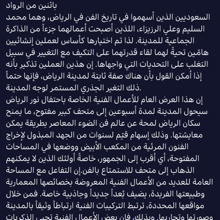
باثنين من الرواد
السعوديين الذين أسهموا في تاريخ الفن في الرياض، وهما محمد
السليم وعلي الرزيزاء، اللذين أصبحت أعمالهما جزءاً من الذاكرة
الجماعية للمدينة. لذا تم اختيارها كأساس لعملين إنشائيين
هامّين تحيةً لهما لقاء قدرتهما على التكيف مع التغيير في سبيل
التغلب على التحديات التي واجهاها. إن هذين العملين تذكير بأنه
إذا أمكن القول بأن هناك صفة ثابتة لمدينة الرياض، فإنها حتماً
ذلك التغير الجذري المستمر لوجه المدينة.
إن هذا العرض العام للأعمال الفنية الخاصة باحتفال نور الرياض
سيحول المدينة لمدة أسبوعين إلى متحف كبير مفتوح، ما يمنح
سكان الرياض لمحة عن عالم فن الضوء المعاصر بطريقة يمكن
معايشتها. وذلك إسهام قيّم لسنوات من الجهد المبذول لإخراج
الفنون المرئية من المكعب الأبيض ووضعها في المساحات
المفتوحة، أي أقرب إلى الجمهور، خاصةً أولئك الذين لا يمكنهم
الذهاب إلى متحف للاستمتاع بالفن.إن التفاعل مع المساحة
العامة للعديد من الأعمال الفنية المعروضة بخصائصها المعمارية
وطبيعتها الفريدة، يضيف بُعداً جديداً وجاذبية خاصة. فمن خلال
مواقعها المحددة، ترتبط التركيبات الفنية ارتباطاً وثيقاً بالمدينة
وصورتها وتجاربها. وبذلك، فإن بعض الأعمال الفنية تحيي الذكريات