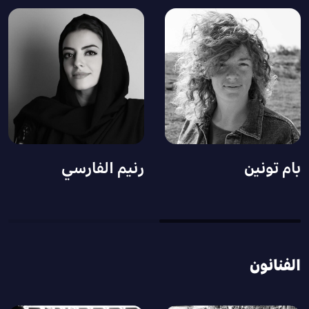
بام تونين
رنيم الفارسي
الفنانون