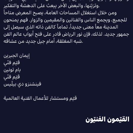
وتزيّنها، والبعض الآخر يبعث على الدهشة والتفكير.
ومن خلال استغلال المساحات العامة، يصبح المعرض متاحاً
للجميع، ويجمع الناس والفنانين والمقيمين والزوار. فهم يمنحون
المدينة معاً معنى جديداً، تماماً كالفن ذاته الذي سيصل إلى
جمهور جديد. لذلك، فإن نور الرياض قادر على فتح أبواب عالم الفن
شبه المغلقة، أمام جيل جديد من عشاقه.
إيمان الجبرين
قيّم فنّي
بام تونين
قيّم فنّي
فينشنزو دي بيلّيس
قيّم ومستشار للأعمال الفنية العالمية
القيّمون الفنيّون