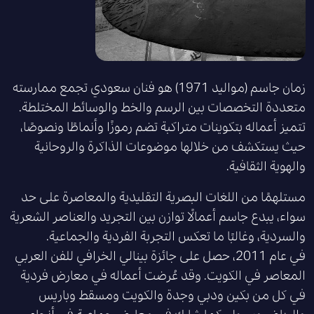
زمان جاسم (مواليد 1971) هو فنان سعودي تجمع ممارسته
متعددة التخصصات بين الرسم والخط والوسائط المختلطة.
تتميز أعماله بتكوينات متراكبة تضم رموزًا وأنماطًا ونصوصًا،
حيث يستكشف من خلالها موضوعات الذاكرة والروحانية
والهوية الثقافية.
مستلهمًا من اللغات البصرية التقليدية والمعاصرة على حد
سواء، يبدع جاسم أعمالًا توازن بين التجريد والعناصر الشعرية
والسردية، وغالبًا ما تعكس التجربة الفردية والجماعية.
في عام 2011، حصل على جائزة بينالي الخرافي للفن العربي
المعاصر في الكويت. وقد عُرضت أعماله في معارض فردية
في كل من بكين ودبي وجدة والكويت ومسقط وباريس