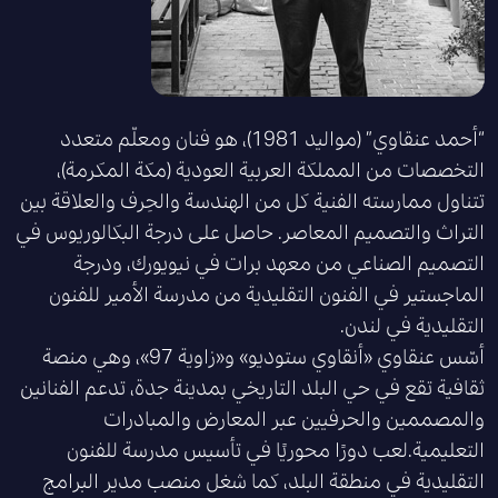
“أحمد عنقاوي” (مواليد 1981)، هو فنان ومعلّم متعدد
التخصصات من المملكة العربية العودية (مكة المكرمة)،
تتناول ممارسته الفنية كل من الهندسة والحِرف والعلاقة بين
التراث والتصميم المعاصر. حاصل على درجة البكالوريوس في
التصميم الصناعي من معهد برات في نيويورك، ودرجة
الماجستير في الفنون التقليدية من مدرسة الأمير للفنون
التقليدية في لندن.
أسّس عنقاوي «أنقاوي ستوديو» و«زاوية 97»، وهي منصة
ثقافية تقع في حي البلد التاريخي بمدينة جدة، تدعم الفنانين
والمصممين والحرفيين عبر المعارض والمبادرات
التعليمية.لعب دورًا محوريًا في تأسيس مدرسة للفنون
التقليدية في منطقة البلد، كما شغل منصب مدير البرامج