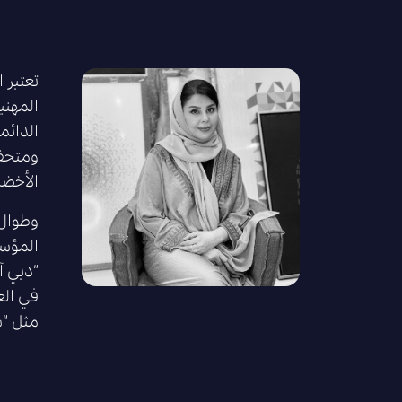
المهني
الدائم
ومتحف 
الأخضر
وطوال 
المؤسس
“دبي آ
مثل “س