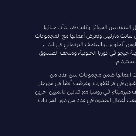
ودة في العام 1967م فنانة دولية تحمل العديد من الجوائز. وكانت قد بدأت حياتها
ل سانت مارتينز. وتعرض أعمالها مع المجموعات
لوس أنجلوس، والمتحف البريطاني في لندن،
ة جيجو في كوريا الجنوبية، ومتحف الصندوق
مستردام.
هرت أعمالها ضمن مجموعات لدى عدد من
نون في فرانكفورت، وعرضت أيضاً في مهرجان
ف هيرميتاج في روسيا مع فنانين عالميين آخرين
م 2019، وشاركت في بينالي لندن للتصميم في العام 2018. وبيعت أعمال الحمود في عدد من دور المزادات،