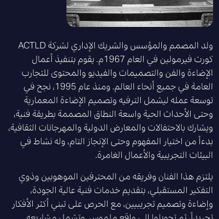
ولد المصمم والمؤسس والشريك الإداري لشركة ACTLD
كورت فيرمولين في العام 1967م. يقوم بتنفيذ أعمال
الإضاءة والفن والتصميمات والفيديو والمحتوى للتجارب
العامة في جميع أنحاء العالم. ومنذ عام 1995، نجح في
توسعة عمله ليشمل الترفيه وتصميم الإضاءة المعمارية
وحتى الأحداث الحية واسعة النطاق المصممة بطريقة فنية،
ويشارك بالاحتفالات والمعارض الدولية والمهرجانات الثقافية،
بدءاً من اختيار المفهوم وحتى الإنجاز التام، وله نشاط في
البيئات التجريبية والأعمال الغامرة.
يلتزم هذا الفنان وفريقه من المحترفين الموهوبين وذوي
التفكير المستقبلي، بتقديم خدمات فنية عالية الجودة،
وإضاءة وتصميم تجريبيين، مع الحرص على تبني أكثر الأفكار
تجريداً، ثم تحويلها إلى واقع ملموس. وتشمل مشاريعه