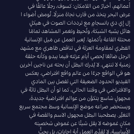
أعمالهم، أخبارٌ من اللامكان: كسوف، رجلًا عالقًا في
عرض البحر يتخذ من قارب نجاة منزلًا. تُومض أضواء ا
إل إي دي بانسجامٍ مع ترددات الصوت في هيكلٍ
هائل يشبه الشبكة، وتُحيط وتغمر المشاهد تمامًا
محتلة القاعة بأكملها. يُعبر العمل عن مَيل الإنسانية
الفطري لمقاومة العزلة في تناقض ظاهري مع مشهد
الرجل ضائعًا يُحصي أيام عزلته فيما يبدو وكأنه حلقة
زمنية لا تنتهي. لا يُدرك البطل أن بحثه عن ناجين آخرين
هو في الواقع جزءًا من عالم واقع افتراضي. يعكس
الفيديو الحدود الضعيفة التي تفصل بين المادي
والافتراضي في وقتنا الحالي، كما لو أن البطل تائهٌ في
مجهولٍ شاسع يتكوَّن من عوالم افتراضية جديدة،
ويستحضر صراعه موضع الإنسانية وسط مجتمع سريع
التغيُّر. يصطحبنا البطل مجهول الاسم والقصة في
مكانٍ غموضه لا يقل شيئًا عن غموض شخصيته
الأساسية، لا يُقدِّم العمل أية إجابات، بل يحثُّ