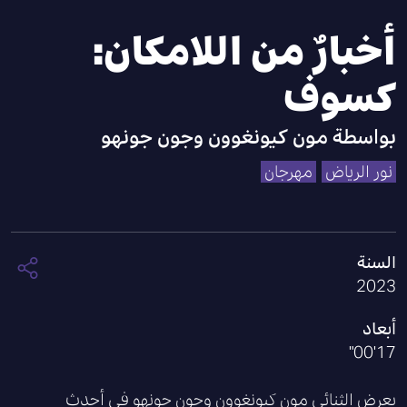
أخبارٌ من اللامكان:
كسوف
بواسطة
مون كيونغوون وجون جونهو
نور الرياض
مهرجان
السنة
2023
أبعاد
17'00"
يعرض الثنائي مون كيونغوون وجون جونهو في أحدث