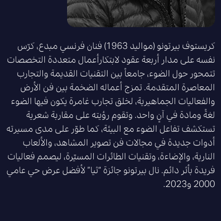
كريستوف بيرتونو (مواليد 1963) فنان فرنسي مبدع، كرّس
نفسه على مدار أربعة عقود لابتكارأعمال متعددة التخصصات
تتمحور حول الضوء، جامعاً بين التقنيات القديمة والتجارب
المعاصرة المتقدمة. تمزج أعماله الضخمة بين فن الأرض
والفعاليات الجماهيرية، لخلق تجارب غامرة يكون فيها الضوء
لغةً ومادة في آنٍ واحد. وتقوم رؤيته على مقاربة شعرية
تستكشف تفاعل الضوء مع البيئة، كما طوّر على مدى مسيرته
أدوات جديدة في مجالات فن تصوير المشاهد، والألعاب
النارية، والإضاءة، وتقنيات الطائرات المسيّرة، ليصمم فعاليات
فريدة بأثر دائم. نال بيرتونو جائزة “ثيا” لأفضل عرض حي عامي
2000 و2023.