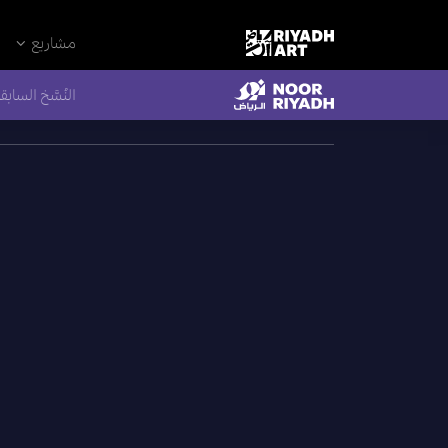
remove_all_actions('the_content');
مشاريع
النُسَّخ السابق