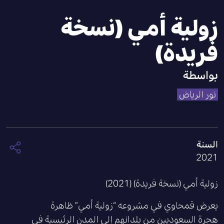
زولية أمي (نسخة
فريدة)
بواسطة
نور الرياض
السنة
2021
زولية أمي (نسخة فريدة) (2021)
يعرض قمحاوي في مشروعه “زولية أمي” ظاهرة
هجرة السعوديين من بلدانهم إلى المدن الرئيسية في