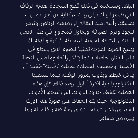
البلاد. ويستخدم في ذلك قطع السجادة، هدية الزفاف
التي قدمها والده إلى والدته، كناية عن آخر اتصال له
بمسقط رأسه، منذ انتقاله إلى مدينة الرياض، وكرمز
للجود وكرم الضيافة. ويحاول قمحاوي في هذا العمل
أن ينقل الكثافة الحسية المحيطة بذاكرة والدته، إذ
يصبح الضوء الموجه تمثيلاً للضوء الذي يسطع في
قلب الفنان، خاصة عندما يتذكر رائحة وملمس التحفة
الأصلية. وخضعت السجادة لعملية “رقمنة” خشية أن
يتآكل خيطها ويذوب بمرور الوقت، بينما ستبقيها
التكنولوجيا حية لفترة أطول. ومع ذلك، فإن هذه
العملية تكشف حدود الروابط التي تتيحها الأدوات
التكنولوجية، حيث يتم الحفاظ على صورة هذا الإرث
الحميم، ولكن يتم تجريده من حقيقته وتفاصيله وما
يثيره من مشاعر.