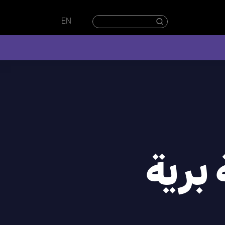
EN
برية