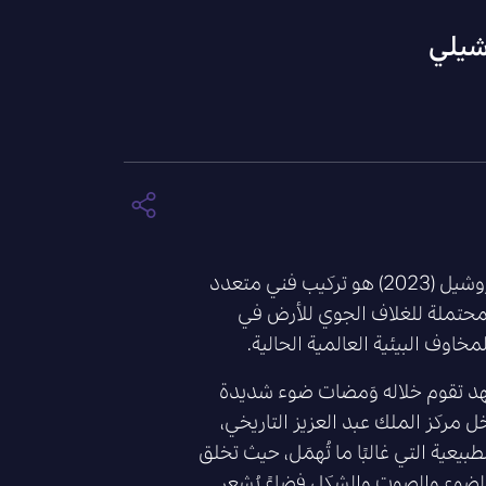
شيلي
“كيمياء الأجواء” ليانيس غروشيل (2023) هو تركيب فني متعدد
محتملة للغلاف الجوي للأرض في
وف البيئية العالمية الحالية.
 تقوم خلاله وَمضات ضوء شديدة
 مركز الملك عبد العزيز التاريخي،
بيعية التي غالبًا ما تُهمَل، حيث تخلق
 الضوء والصوت والشكل فضاءً يُشعر