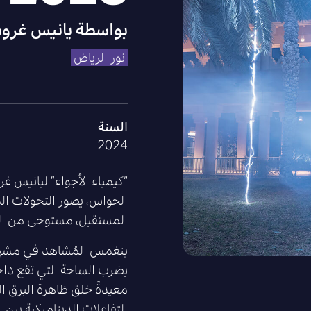
بواسطة
يانيس غرو
نور الرياض
السنة
2024
الحواس، يصور التحولات ال
المستقبل، مستوحى من المخا
ينغمس المُشاهد في مشهد
بضرب الساحة التي تقع داخل
معيدةً خلق ظاهرة البرق الط
التفاعلات الديناميكية بين