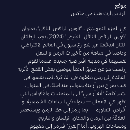
موقع
الرياض آرت هب حي جاكس
في الجزء التمهيدي لـ “قوس الراقص الناقل”، بعنوان
“قوس الراقص الناقل: النقيض” (2024)، تجد البطلتان
اللتان اندفعتا عبر شوارع سيول في العالم الافتراضي
وغاصتا في متاهة من تأخيرات الزمن والتنقل
نفسيهما في مدينة افتراضية جديدة. عندما تقوم
إرنست مو عن طريق الخطأ بتوصيل بعض القطع الأثرية
العائدة إلى زمن مفقود في الذاكرة، تجد نفسها في
قلب صراع بين أزمنة وعوالم متداخلة. في العنوان،
تشير كلمة “آيه أر سي” إلى المنحنيات والأقواس التي
تظهر في الأعمال — سواء في الساعات الشمسية أو
أقراص التقاويم — بما يرمز إلى خطّ الزمن ويستحضر
العلاقة بين الزمان والمكان، الإنسان والتاريخ،
ومساحات الهروب. أما “إنفرز” فترمز إلى مفهوم