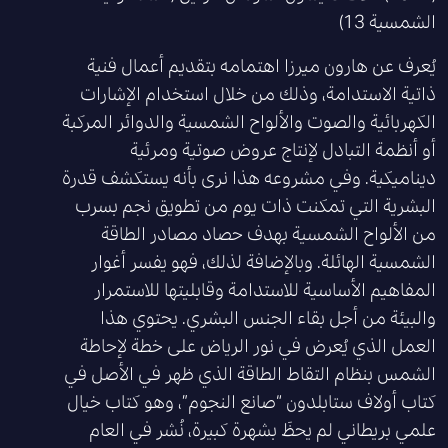
الشمسية 13)
يُعرف عن هارون ميرزا اهتمامه بتقديم أعمال فنية
ذاتية الاستدامة، وذلك من خلال استخدام الإشارات
الكهربائية والصوت والألواح الشمسية والدوائر المركبة
أو أنظمة التبادل لإنتاج عروض صوتية ومرئية
ديناميكية. وفي مشروعه هذا نرى بأنه يستكشف قدرة
البشرية التي تمكنت ذات يوم من تطويق نجم بسرب
من الألواح الشمسية بهدف حصاد مصادر الطاقة
الشمسية الهائلة. وبالإضافة لذلك، فهو يفسر أغوار
المفاهيم الأساسية للاستدامة وقابليتها للاستمرار
والبيئة من أجل بقاء الجنس البشري. يحتوي هذا
العمل الذي يُعرض في نور الرياض على خطة لإحاطة
الشمس بنظام التقاط الطاقة الذي ظهر في الأصل في
كتاب أولاف ستابلدون “صانع النجوم”، وهو كتاب خيال
علمي بريطاني لم يحظَ بشهرة كبيرة، نُشر في العام