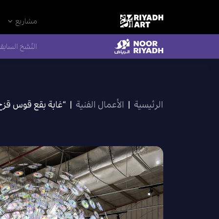
مشاريع
النُسَّخ السابق
الرئيسية
|
الأعمال الفنية
|
“غابة بقع قوس قزح 2.3” (024