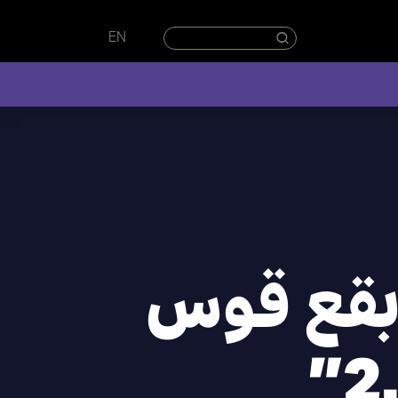
EN
بقع قوس
قزح 2.3”