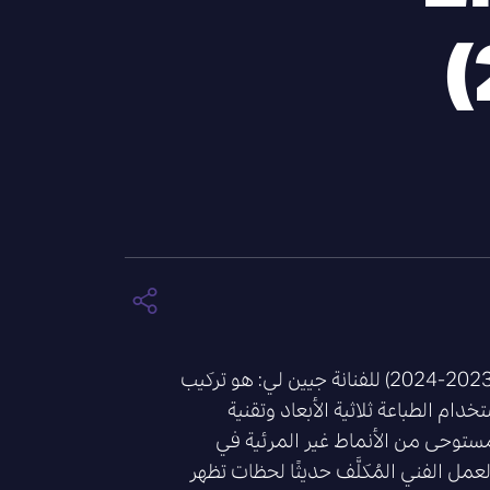
“غابة بقع قوس قزح 2.3” (2023-2024) للفنانة جيين لي: هو تركيب
ام الطباعة ثلاثية الأبعاد وتقنية
 مستوحى من الأنماط غير المرئية في
مل الفني المُكلَّف حديثًا لحظات تظهر