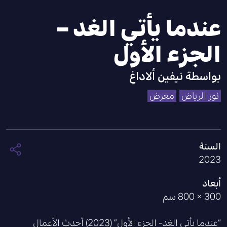
عندما يأتي الغد –
الجزء الأول
بواسطة
نيفين ألاداغ
نور الرياض
معرض
السنة
2023
أبعاد
300 × 800 سم
“عندما يأتي الغد- الجزء الأول” (2023) أحدث الأعمال