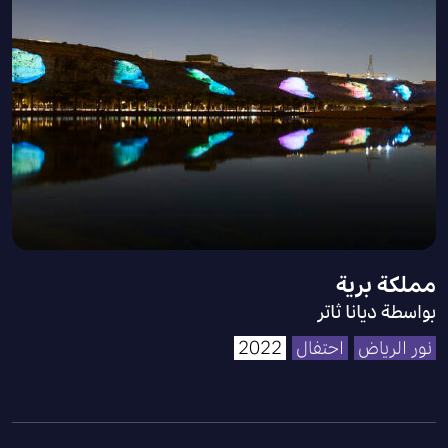
مملكة برية
بواسطة ديانا ثاتر
نور الرياض
احتفال
2022