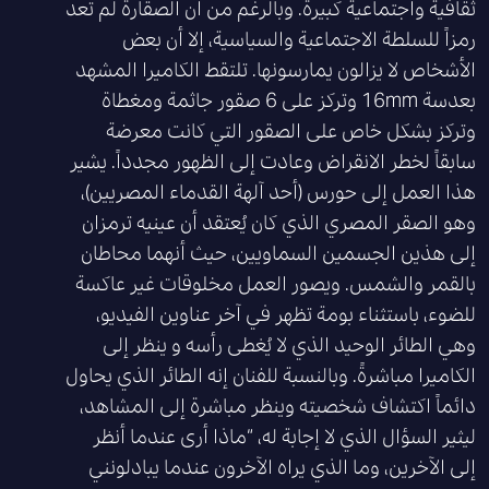
ثقافية واجتماعية كبيرة
.
وبالرغم من أن الصقّارة لم تعد
رمزاً للسلطة الاجتماعية والسياسية، إلا أن بعض
الأشخاص لا يزالون يمارسونها
.
تلتقط الكاميرا المشهد
بعدسة
16mm
وتركز على
6
صقور جاثمة ومغطاة
وتركز بشكل خاص على الصقور التي كانت معرضة
سابقاً لخطر الانقراض وعادت إلى الظهور مجدداً
.
يشير
هذا العمل إلى حورس
(
أحد آلهة القدماء المصريين
)
،
وهو الصقر المصري الذي كان يُعتقد أن عينيه ترمزان
إلى هذين الجسمين السماويين، حيث أنهما محاطان
بالقمر والشمس
.
ويصور العمل مخلوقات غير عاكسة
للضوء، باستثناء بومة تظهر في آخر عناوين الفيديو،
وهي الطائر الوحيد الذي لا يُغطى رأسه و ينظر إلى
الكاميرا مباشرةً
.
وبالنسبة للفنان إنه الطائر الذي يحاول
دائماً اكتشاف شخصيته وينظر مباشرة إلى المشاهد،
ليثير السؤال الذي لا إجابة له،
“
ماذا أرى عندما أنظر
إلى الآخرين، وما الذي يراه الآخرون عندما يبادلونني