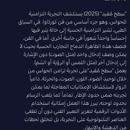
“سطح مُقيد” (2025) يستكشف التجربة التزامنية
للحواس، وهو جزء أساسي من فن كوركاوا. في السياق
الطبي، تشير التزامنية الحسية إلى حالة يثير فيها
إحساساً واحداً شعوراً في حاسة أخرى. أما في الفن،
فتصف هذه الظاهرة اندماج التجارب الحسية بحيث لا
يمكن وصف إدخال واحد (مثل الصوت) دون الإشارة
إلى إدخال آخر (مثل اللمس أو الرؤية أو الشم).
يعمل “سطح مُقيد”على تجربة تزامن الحواس من
خلال توحيد الضوء، اللون، الصوت، والحركة، داعياً
الزوار لاستكشاف الإمكانيات المفاجئة لما يمكن
تجربته ضمن حدود الإطار. تماماً كما يلعب الرسام
بحدود لوحته، يبرز هذا العمل إمكانية استخدام
الأدوات الرقمية لتعزيز التعبير الفني دون أن تطغى
العناصر التكنولوجية على التجربة، بل لتخلق لحظات
من الدهشة والانبهار.