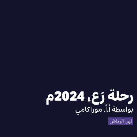
رحلة رَع، 2024م
بواسطة
أ.أ. موراكامي
نور الرياض