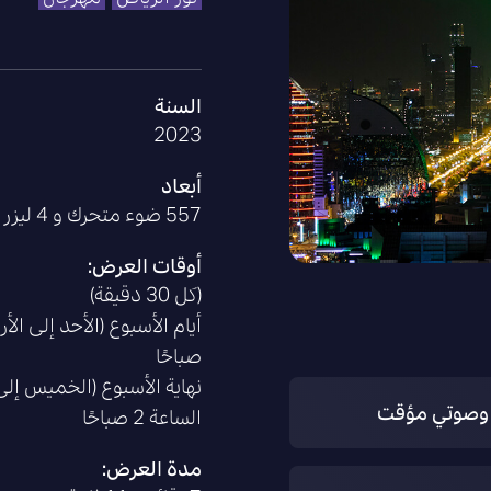
السنة
2023
أبعاد
557 ضوء متحرك و 4 ليزر فائق الطاقة مع صوت متزامن
أوقات العرض:
(كل 30 دقيقة)
صباحًا
 ﻭﺻﻮﺗﻲ ﻣﺆﻗﺖ
الساعة 2 صباحًا
مدة العرض: