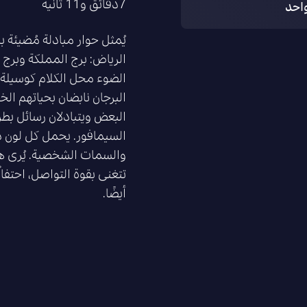
7دقائق و11 ثانية
احد
يُمثل حوار مبادلة مُضيئة 
الرياض: برج المملكة وبرج ا
الضوء محل الكلام كوسيلة ل
البرجان نابضان بحياتهم ال
البعض ويتبادلان رسائل بطر
السيمافور. يحمل كل لون دل
والسمات الشخصية. يُرى هذا
تتغنى بقوة التواصل، احتفالٌ
أيضًا.