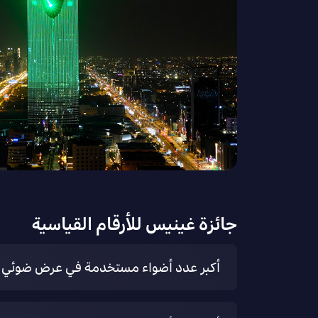
جائزة غينيس للأرقام القياسية
ﺃﻛﺒﺮ ﻋﺪﺩ ﺃﺿﻮﺍء ﻣﺴﺘﺨﺪﻣﺔ ﻓﻲ ﻋﺮﺽ ﺿﻮﺋﻲ