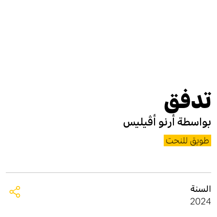
تدفق
بواسطة
أرنو أڤيليس
طويق للنحت
السنة
2024