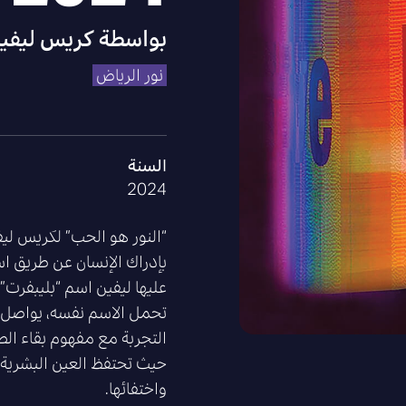
بواسطة
كريس ليفي
نور الرياض
السنة
2024
عليها ليفين اسم “بليبفرت” 
تحمل الاسم نفسه، يواصل ه
التجربة مع مفهوم بقاء ال
حيث تحتفظ العين البشرية ب
واختفائها.