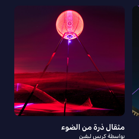
مثقال ذرة من الضوء
بواسطة كريس ليفين