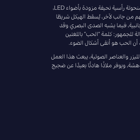
“البليبفرت” هي عبارة عن منحوتة رأسية نحيفة مزودة بأضواء LED،
م من جانب لآخر، يُسقط الهيكل شريطًا
انبية، فيما يشبه الصدى البصري وقد
ة للجمهور: كلمة “الحب” باللغتين
كد أن الحب هو أنقى أشكال الضوء.
ليزر والعناصر الصوتية، يبعث هذا العمل
هشة، ويوفر ملاذًا هادئًا بعيدًا عن ضجيج