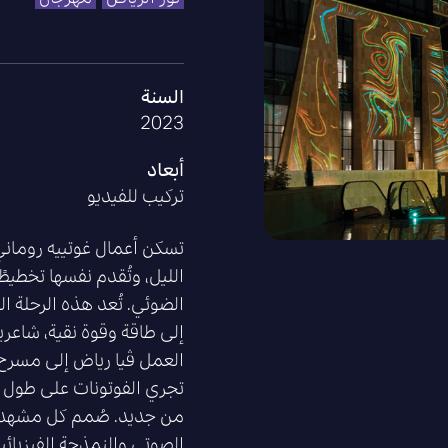
السنة
2023
أبعاد
تركيب للفيديو
تسكن أعمال غوتييه روماني
الليل، وتُقدم نفسها تخطيط
الضوئي. تُعد هذه الرحلة ا
إلى طاقة وقوة نقية، شاعرية
العمل ڤيا رياض إلى مسرح ن
تجري الفوتونات على طول ا
من جديد. صُمم كل مشهد م
الصوتي والنمذجة الفيزيائي