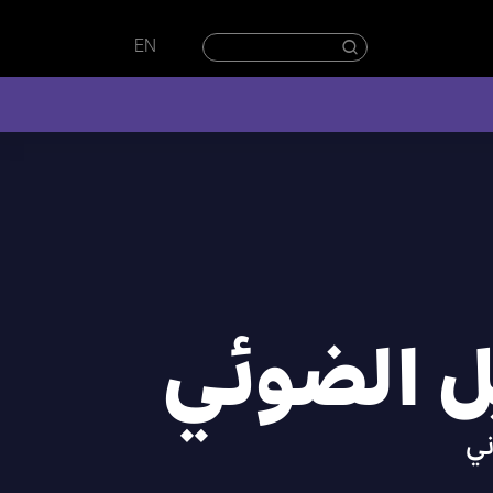
EN
ل الضوئي
ني