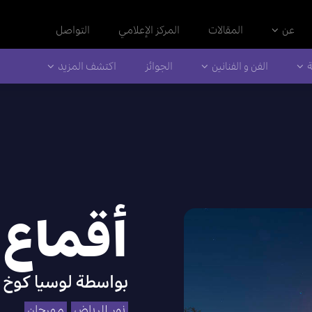
عن
المقالات
المركز الإعلامي
التواصل
ة
الفن و الفنانين
الجوائز
اكتشف المزيد
أقماع 
بواسطة
لوسيا كوخ
نور الرياض
مهرجان