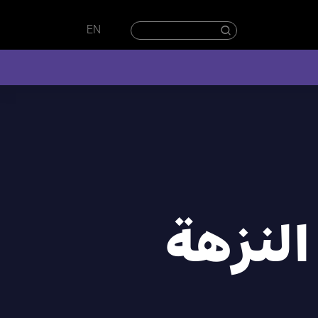
EN
النزهة