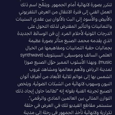
تتكرر بصورة لانهائية أمام الجمهور
.
ويلمِّح اسم ذلك
العمل الفني إلى فترة الانتقال من العرض التلفزيوني
بالأبيض والأسود إلى البث بالألوان بين عقدي الستينات
والثمانينات والتأثير المفترض لذلك التحول على
الدرجات اللونية لأحلام المرء
.
إن فن الوسائط الجديدة
الذي يقدمه محمد الصنيع متأثر بصورة عظيمة
بجماليات حقبة الثمانينات ومفاهيمها عن الخيال
العلمي السالف وموسيقى السينثويف
(synthwave
music).
وبهذا الأسلوب المميز حوَّل الصنيع صورًا
لمدينة الرياض ولأهم معالمها ومشاهد غروب
الشمس بها إلى عوالم ثلاثية الأبعاد من أطياف ألوان
النيون وسهوب لانهائية من الشبكات الضوئية
.
ويلخص
الصنيع تجربته الفنية بقوله إنه
“
لطالما حاول إيجاد ذلك
التوازن المثالي بين العالمين المادي والرقمي
“.
ستستمر مقاطع الفيديو تلك في العرض في حلقة
تكرارية ولانهائية تأخذ الجمهور في رحلة إلى مدينة