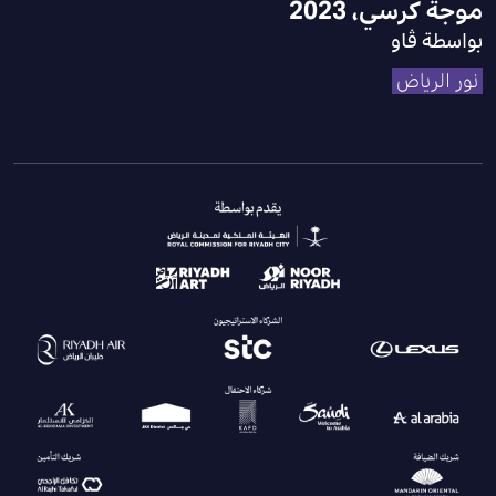
موجة كرسي، 2023
بواسطة ڤاو
نور الرياض