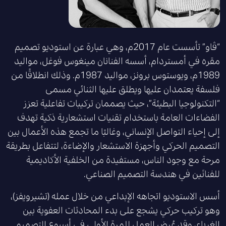
“ڤاو” تأسست عام 2017م، وهي عبارة عن استوديو تصميم
مقره في أمستردام، أسسه الفنانان مينغوس فوغل، مواليد
1989م، ويوستوس برونز، مواليد 1987م. وذلك انطلاقًا من
فلسفة يعتمدان عليها ويطلق عليها الثنائي مسمى
“التكنولوجيا البطيئة”، حيث يصممان تركيبات تفاعلية تعزز
الفضاءات العامة باستخدام تقنيات استشعارية ذكية تهدف
إلى إحياء التواصل الإنساني، وغالبًا ما تجمع هذه الأعمال بين
التصميم الحركي وأجهزة الاستشعار والإضاءة، لتتفاعل بطريقة
مرحة مع وجود الناس، مستفيدة من الخلفية الأكاديمية
للفنانَين في هندسة التصميم الصناعي.
أسس الاستوديو اتجاهه الإبداعي من خلال عمله (تشيرويفز)،
وهو تركيب حركي يشجع على بدء المحادثات العفوية بين
الغرباء، وقد عُرض العمل للمرة الأولى في أسبوع التصميم