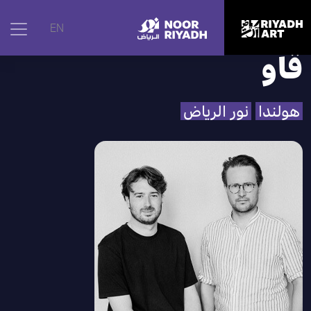
الرئيسية
|
الفنانون
|
ڤاو
EN
ڤاو
هولندا
نور الرياض