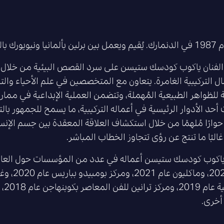
لايات المتحدة الأمريكية.
لفنان ياكوب كودسك ستيسن على سرد القصص البيئية من خلال الر
ال التركيبية الغامرة. يتعاون مع المتخصصين في علم الأحياء وال
 للظواهر الطبيعية المُهملة، وتتضمن العملية الإبداعية في ممارسا
أحد الأدوار الرئيسية في أعماله التركيبية، ما يسمح للجمهور ب
 حوارًا مُلهمًا من خلال استكشاف العلاقة المعقدة بين جسم الإن
البًا ما تنتج عن رؤى تتجاوز الخطاب المباشر.
كوب كودسك ستيسن أعماله في عدد من المؤسسات حول العالم
أخرى.