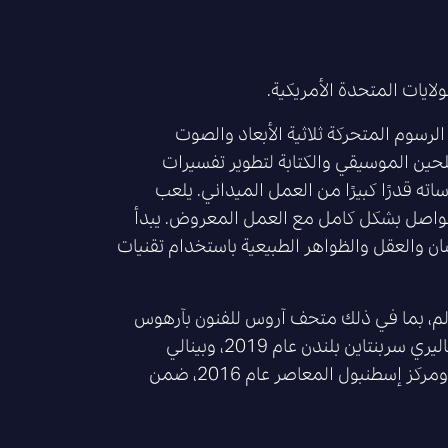
سوم المتحركة ثلاثية الأبعاد والصوت
تلحين الموسيقي والكتابة لتطوير تفسيرات
ته قدرًا كبيرًا من العمل الميداني. يلعب
التواصل بشكل كامل مع العمل المعروض. يبدأ
سان والعقل والظواهر الطبيعية باستخدام تقنيات
، بما في ذلك متحف آروس للفنون بآرهوس
عام 2022، وماكليون عام 2021، ومركز بومبيدو بباريس عام 2020، وغاليري سربنتاين بلندن عام 2019، وبينالي
البندقية عام 2019، ومركز ترانين للفن المعاصر بكوبنهاجن عام 2018، ومركز إسطنبول المعاصر عام 2016، ضمن