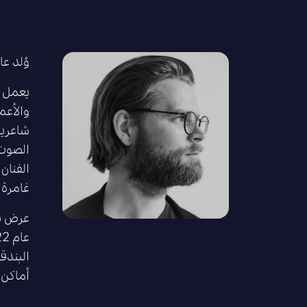
وُلد عام 1987 في الدنمارك. يُقيم ويعمل بين برلين بألمانيا ونيويورك بالو
يعمل ا
والأعم
شاعرية
الصوت 
الفنان
غامرة غ
عرض يا
أماكن 