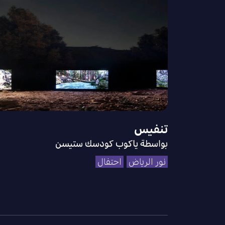
تنفيس
بواسطة ياكوب كودسك ستيسن
نور الرياض
احتفال