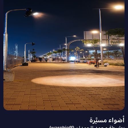
أضواء مسيَّرة
بواسطة محمد الحمدان (warchieff)