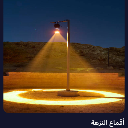
أقماع النزهة