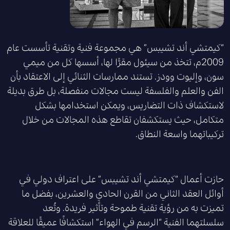
“كيمتشي أند تشيبس” هي مجموعة فنية وتقنية تأسست عام
2009م، تتخذ من سيئول مقرًّا لها، أسسها كل من ميمي
سون، وإليوت وودز. تستند ممارسات الثنائي إلى الاعتقاد بأن
الفن والعلم والفلسفة ليست مجالات منفصلة، بل طرق بديلة
لاستكشاف ذات التضاريس، ويمكن استخدامها بشكل
متكامل، حيث يستكشفان تقاطع هذه المجالات من خلال
تركيباتهما واسعة النطاق.
حازت أعمال “كيمتشي أند تشيبس” على اعتراف دولي في
أوائل العقد الثاني من القرن الحادي والعشرين، بفضل ما
تميزت به من رؤية تقنية طموحة وتأثير فريدة. وتُعد
سلسلتهما الفنية “الرسم في الهواء” استكشافًا عميقًا للعلاقة