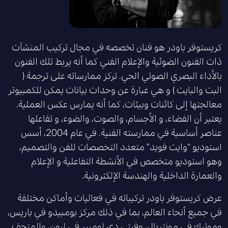
كريستوفر باودر هو فنان تخصصه في مجال تركيب المنشآت
ذات الفنون الضوئية والإعلام الفني كما أنه يربط تلك الفنون
بالأداء البصري الصوتي الحي. تركز ممارساته على ترجمة (
البت والبايت ) و هي عبارة عن وحدات بيانات يمكن للكمبيوتر
معالجتها إلى كائنات وبيئات، كما أنه يمارس عكس العملية.
يعتبر أن الفضاء، و الأجسام، والصوت، والضوء، و تفاعلها
عناصر أساسية في ممارسته الفنية. في عام 2004، أسس
استوديو “وايت فويد” متعدد التخصصات للفن والتصميم،
وهو استوديو متخصص في الأنشطة التفاعلية و الإعلام
والعمارة الداخلية والهندسة الإلكترونية.
عرض كريستوفر باودر تركيباته في فعاليات وأماكن مختلفة
في جميع أنحاء العالم، بما في ذلك مركز بومبيدو في باريس،
وموتيك في مونتريال، وفيتي دي لوميير في ليون، والمتحف