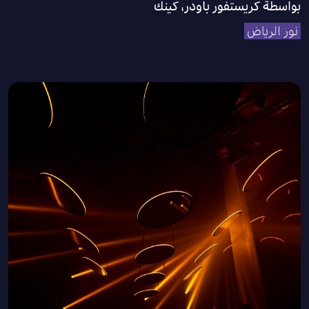
بواسطة كريستفور باودر، كينك
نور الرياض