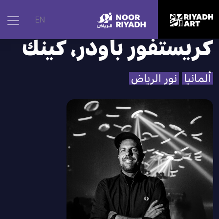
الرئيسية
|
الفنانون
|
كريستفور باودر، كينك
EN
كريستفور باودر، كينك
ألمانيا
نور الرياض