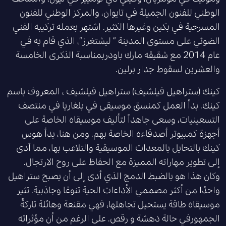
الوطني للفنون الجميلة في تايوان، والمركز الوطني للفنون
المسرحية في بكين وغيرها الكثير. اشتهر بعمله تركيبه الفني
الضوئي على مستوى المدينة ” ليشتغرز”، الذي قام به في
عام 2014 مع شقيقه مارك باودربمناسبة الذكرى الخامسة
والعشرين لسقوط جدار برلين.
كينك (ستراهيل فيلشيف) ستراهيل فيلشيف ، المعروف باسم
كينك. بدأ العمل كمنسق موسيقى في بلغاريا في منتصف
التسعينيات، وسعى جاهداً لتأليف موسيقاه الخاصة على
أجهزة كمبيوتر أصدقاءه الخاصة بهم. ومن هنا، بدأ هوس
كينك بالتحايل بالمعدات الموسيقية والتلاعب بها، مما أدى
إلى تطوير مهاراته المميزة مع الحفاظ على روح الارتجال.
وكان هذا هو بالضبط الدمج الذي أدى إلى أن يصبح ستراهيل
واحدًا من أكثر مصممي الأداءات الحية تنوعًا وجاذبية. تثير
موسيقاه طاقة يستحيل تجاهلها، فهي مقنعة وهائلة تاركةً
الجمهورفي حالة دهشة و رقص. على الرغم من أن مؤثراته