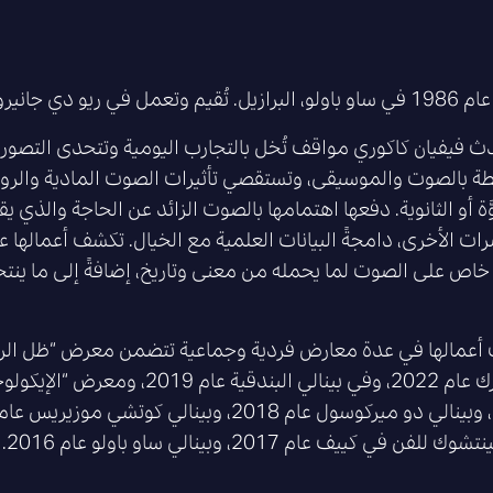
تعمل في ريو دي جانيرو، البرازيل.
 فيفيان كاكوري مواقف تُخل بالتجارب اليومية وتتحدى التصورات 
بطة بالصوت والموسيقى، وتستقصي تأثيرات الصوت المادية والروحي
َّة أو الثانوية. دفعها اهتمامها بالصوت الزائد عن الحاجة والذي 
ات الأخرى، دامجةً البيانات العلمية مع الخيال. تكشف أعمالها 
اص على الصوت لما يحمله من معنى وتاريخ، إضافةً إلى ما ينت
أعمالها في عدة معارض فردية وجماعية تتضمن معرض “ظل الرب
بنيويورك عام 2022، وفي بينالي الب
 للفن في كييف عام 2017، وبينالي ساو باولو عام 2016.