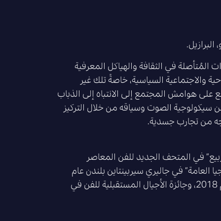
المُتأصلة في الثقافة والهياكل المعرفية
ة والاجتماعية السياسية، خاصةً تلك غير
يقع على هوامش المجتمع إلى الانتباه إلى الذباب
عن سيكولوجية الصوت وسياقه من خلال التركيز
جه من تجارب جسدية.
يع” في المتحف الجديد للفن المعاصر
ندقية عام 2019، ومعرض “الإيكولوجيا العامة” في جاليري سيربينتاين بلندن عام
2019، وبينالي دو ميركوسول عام 2018، وبينالي كوتشي موزيريس عام 2018، وجائزة الأجيال المستقبلية للفن في