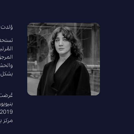
وُلدت عام 1986 في ساو باولو، البرازيل. تُقيم و
تستحدث
المُرت
المرجو
والحشر
بشكل خ
عُرضت 
مركز بينتشوك