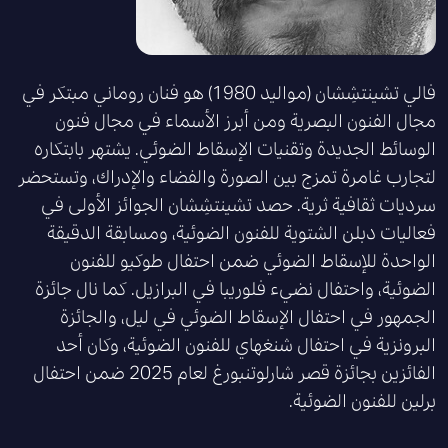
فالي تشينتشِشان (مواليد 1980) هو فنان روماني مبتكر في
مجال الفنون البصرية ومن أبرز الأسماء في مجال فنون
الوسائط الجديدة وتقنيات الإسقاط الضوئي. يشتهر بابتكاره
لتجارب غامرة تمزج بين الصورة والفضاء والإدراك، وتستحضر
سرديات ثقافية ثرية. حصد تشينتشِشان الجوائز الأولى في
فعاليات دبلن الشتوية للفنون الضوئية، ومسابقة الدقيقة
الواحدة للإسقاط الضوئي ضمن احتفال طوكيو للفنون
الضوئية، واحتفال نضيء فلوريبا في البرازيل. كما نال جائزة
الجمهور في احتفال الإسقاط الضوئي في ليل، والجائزة
البرونزية في احتفال شنغهاي للفنون الضوئية، وكان أحد
الفائزين بجائزة قصر شارلوتنبورغ لعام 2025 ضمن احتفال
برلين للفنون الضوئية.