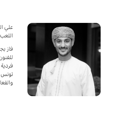
اللعب 
فردية و
تونس ا
والفعا