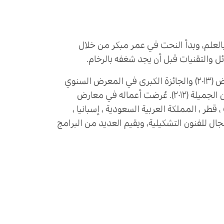
 بيئة مليئة بالعلم، وبدأ النحت في عمر مبكر من خلال
ل والتقنيات قبل أن يجد شغفه بالرخام.
فاز بجائزة اكتساب ضمن المهرجان الخليجي الأول للفنون البصرية بالرياض (٢٠١٣) والجائزة الكبرى في المعرض السنوي
للفنون التشكيلية الذي تنظمه الجمعية العمانية للفنون التشكيلية للفنون الجميلة (٢٠١٢). عُرضت أعماله في معارض
قطر ، المملكة العربية السعودية ، إسبانيا ،
ال للفنون التشكيلية، ويقيم العديد من البرامج