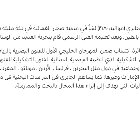
علي الجابري (مواليد ١٩٨٠) نشأ في مدينة صحار العُمانية في
بالطين. وبعد تعليمه الفني الرسمي قام بتجربة العديد من الوسائ
جماعية في دول مثل البحرين ، فرنسا ، الأردن ، موناكو ، المغرب ، 
لإمارات وغيرها؛ كما يساهم الجابري في الدراسات البحثية في مج
ليات التي تهدف إلى إثراء هذا المجال بالبحث والممارسة.