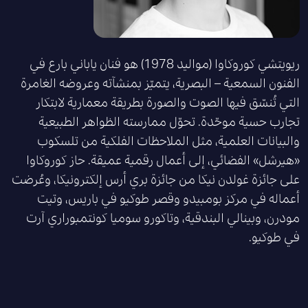
ريويتشي كوروكاوا (مواليد 1978) هو فنان ياباني بارع في
الفنون السمعية – البصرية، يتميّز بمنشآته وعروضه الغامرة
التي تُنسّق فيها الصوت والصورة بطريقة معمارية لابتكار
تجارب حسية موحّدة. تحوّل ممارسته الظواهر الطبيعية
والبيانات العلمية، مثل الملاحظات الفلكية من تلسكوب
«هيرشل» الفضائي، إلى أعمال رقمية عميقة. حاز كوروكاوا
على جائزة غولدن نيكا من جائزة بري أرس إلكترونيكا، وعُرضت
أعماله في مركز بومبيدو وقصر طوكيو في باريس، وتيت
مودرن، وبينالي البندقية، وتاكورو سوميا كونتمبوراري آرت
في طوكيو.