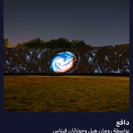
دافع
بواسطة رومان هيل وجوناثان فيتاس