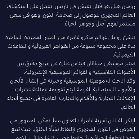
رومان هيل هو فنان يعيش في باريس، يعمل على استكشاف
العالم المجهري للوصول إلى ضخامة الكون، وهو في سعي
مستمر لفهم أصل وجوهر الحياة.
ينشئ رومان عوالم ماكرو غامرة من الصور المجردة الساحرة
بناءً على مجموعة متنوعة من الظواهر الفيزيائية والتفاعلات
الكيميائية.
تعتبر موسيقى جوناثان فيتاس عبارة عن مزيج دقيق بين
الأصوات الكلاسيكية والقوائم الموسيقية الإلكترونية.
وقد أتاحت له موهبته الموسيقية وخبرته في إنشاء الألحان
والأجواء السينمائية الفرصة ليتم تفويضه بصناعة عشرات
الإعلانات التجارية والأفلام والتجارب الغامرة في جميع أنحاء
العالم.
ابتكر الفنانان تجربة غامرة بالتعاون معاً، تمكّن الجمهور من
الغوص في الكون المجهري لإلتقاط نشأة الخلق، حيث تتبع
هذه القطعة الحياة منذ خلقها وحتى انتشارها في الكون.