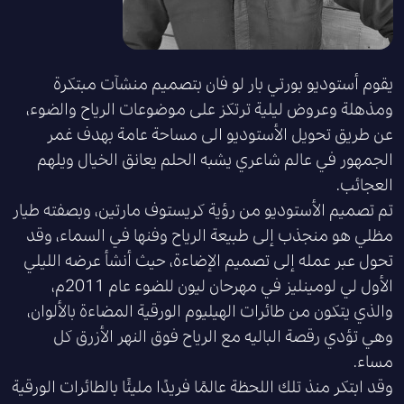
يقوم أستوديو بورتي بار لو فان بتصميم منشآت مبتكرة
ومذهلة وعروض ليلية ترتكز على موضوعات الرياح والضوء،
عن طريق تحويل الأستوديو الى مساحة عامة بهدف غمر
الجمهور في عالم شاعري يشبه الحلم يعانق الخيال ويلهم
العجائب.
تم تصميم الأستوديو من رؤية كريستوف مارتين، وبصفته طيار
مظلي هو منجذب إلى طبيعة الرياح وفنها في السماء، وقد
تحول عبر عمله إلى تصميم الإضاءة، حيث أنشأ عرضه الليلي
الأول لي لومينليز في مهرحان ليون للضوء عام 2011م،
والذي يتكون من طائرات الهيليوم الورقية المضاءة بالألوان،
وهي تؤدي رقصة الباليه مع الرياح فوق النهر الأزرق كل
مساء.
وقد ابتكر منذ تلك اللحظة عالمًا فريدًا مليئًا بالطائرات الورقية