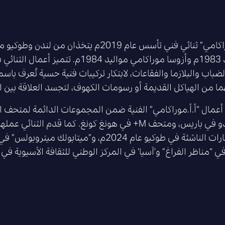
أ.أ.موراكامي” ثنائي فني تأسس عام 2019م يتخذ
مواليد 1983م وأزوسا موراكامي مواليد 
ضباب والبلازما والفقاعات، لابتكار تركيبات فنية حسية تُعرف باسم 
ما من الهياكل القديمة أو رسومات الكهوف، لتجسد العلاقة بين ال
بومبيدو في باريس، ومتحف M+ في هونغ كونغ. كما قدم
ي “مناظر الفراغ” و’آسيا’ في المركز الوطني للثقافة الآسيوية في غوان