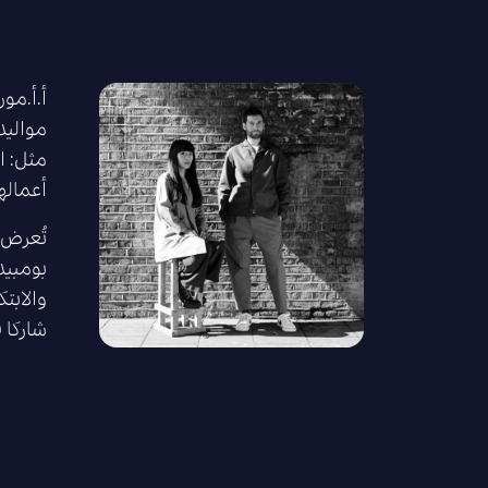
مثل: ال
أعماله
شاركا ف