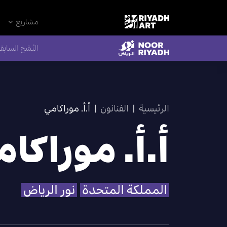
مشاريع
النُسَّخ السابق
الرئيسية
|
الفنانون
|
أ.أ. موراكامي
أ.أ. موراكا
المملكة المتحدة
نور الرياض