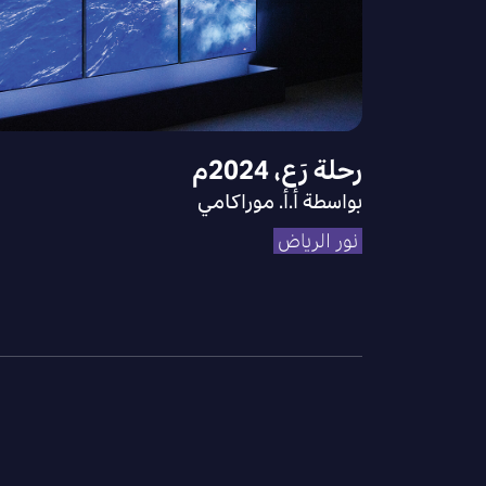
رحلة رَع، 2024م
بواسطة أ.أ. موراكامي
نور الرياض