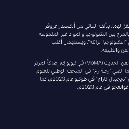
ان من لندن وطوكيو مقرًّا لهما. يتألف الثنائي من ألكسندر غروفز
1984م. تتميز أعمال الثنائي بالمزج بين التكنولوجيا والمواد غير الملموسة
“التكنولوجيا الزائلة”. ويستلهمان أغلب
فن والطبيعة.
تُعرض أعمال “أ.أ.موراكامي” الفنية ضمن المجموعات الدائمة لمتحف الفن الحديث (MoMA) في نيويورك، إضافةً لمركز
 الثنائي عملهما الفني “رحلة رَع” في المتحف الوطني للعلوم
والابتكارات الناشئة في طوكيو عام 2024م، و”ميتابولك ميتروبولس” في “ديجيتال كاراج” في طوكيو عام 2023م، كما
غجو في عام 2023م.