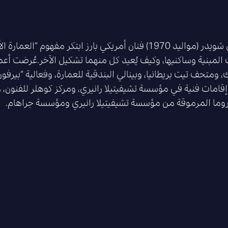
أليكس شويدر (مواليد 1970) فنان أمريكي بارز ابتكر مفهو
ت المبنية وساكنيها، وكيف يُعيد كل منهما تشكيل الآخر.عُرضت 
، ومتحف تيت بريطانيا، وبينالي البندقية للعمارة، وفعالية “بيرفور
إقامات فنية في مؤسسة تشيفيتيلا رانيري، ومركز كوهلر للفنون
روما المرموقة من مؤسسة تشيفيتيلا رانيري ومؤسسة جراهام.