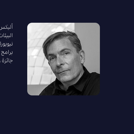
البيئا
نيويورك
برامج 
جائزة 