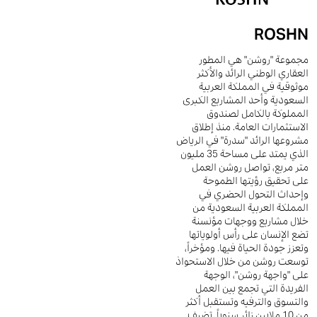
ROSHN
مجموعة "روشن" هي المطور
العقاري الوطني الرائد والأكثر
موثوقية في المملكة العربية
السعودية وأحد المشاريع الكبرى
المملوكة بالكامل لصندوق
الاستثمارات العامة. منذ إطلاق
مشروعها الرائد "سدرة" في الرياض
الذي يمتد على مساحة 35 مليون
متر مربع، تواصل روشن العمل
على تحقيق رؤيتها الطموحة
وإحداث التحول الحضري في
المملكة العربية السعودية من
خلال مشاريع ووجهات مؤنسنة
تضع الإنسان على رأس أولوياتها
وتعزز جودة الحياة فيها. ومؤخراً،
توسعت روشن من خلال الاستحواذ
على "واجهة روشن"، الوجهة
الفريدة التي تجمع بين العمل
والتسوق والترفيه وتستقبل أكثر
من 10 ملايين زائر سنوياً. تضيف