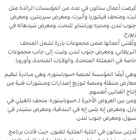
عُرضت أعمال ستاتون في عدد من المؤسسات الرائدة مثل
تيت، ومتحف فيكتوريا وألبرت، ومعرض سيربنتين، ومعرض
جنوب لندن، ومنتزه يوركشاير للنحت، ومعرض شيدهاله في
زيورخ.
وتُقتنى أعمالها ضمن مجموعات بارزة تشمل المتحف
البريطاني، ومعرض جنوب لندن، وتيت، إلى جانب مجموعات
خاصة في المملكة المتحدة، والولايات المتحدة، وأوروبا.
وهي أيضًا المؤسسة لمنصة «سوباستور»، وهي مبادرة تنظيم
معارض متنقلة ومنصة لتوزيع إصدارات ومنشورات فنية من
إنتاج الفنانين أنفسهم.
ومن بين العروض الأخيرة لـ «سوباستور»: متحف تانغيلي في
بازل، ومعرض إيه بلس إيه في البندقية، ومعرض سليندر في
سيول، ومعرض جنوب لندن.
تُدرّس ستاتون في الكلية الملكية للفنون، حيث قادت برنامج