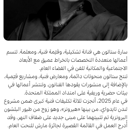
سارة ستاتون هي فنانة تشكيلية، وقيّمة فنية، ومعلمة. تتسم
أعمالها متعددة التخصصات بانخراط عميق مع الأبعاد
الاجتماعية والمكانية للفن في الفضاء العام.
تنتج ستاتون منحوتات دائمة، ومعارض فنية، ومشاريع قيّمية،
بالإضافة إلى منشورات يقودها الفنانون. وتنتشر أعمالها في
بيئات حضرية وريفية على امتداد المملكة المتحدة.
في عام 2025، أنجزت ثلاثة تكليفات فنية كبرى ضمن مشروع
لندن تايدواي، من بينها «هيرونز»، وهو زوج من طيور البلشون
البرونزية تم تثبيتهما على مبنى جديد على ضفاف النهر، وقد
أُدرج العمل في القائمة القصيرة لجائزة مارش للنحت العام.