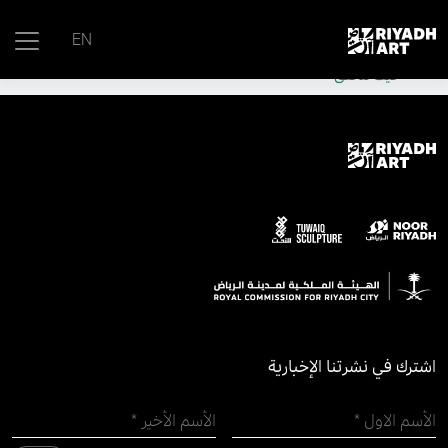
remove_all_actions('the_content');
EN
موقع حكومي رسمي تابع لحكومة المملكة العربية السعودية
كيف تتحقق
اشترك في نشرتنا الإخبارية