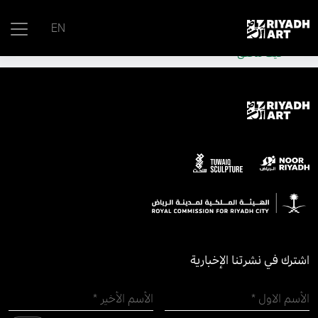
remove_all_actions('the_content');
EN
موقع حكومي رسمي تابع لحكومة المملكة العربية السعودية
كيف تتحقق
اشترك في نشرتنا الإخبارية