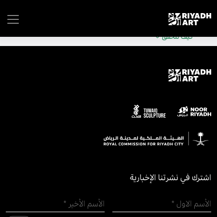
remove_all_actions('the_content');
موقع حكومي رسمي تابع لحكومة المملكة العربية السعودية
كيف تتحقق
اشترك في نشرتنا الإخبارية