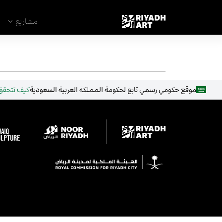
remove_all_actions('the_content');
مشاريع
موقع حكومي رسمي تابع لحكومة المملكة العربية السعودية
كيف تتحقق