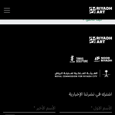
remove_all_actions('the_content');
موقع حكومي رسمي تابع لحكومة المملكة العربية السعودية
كيف تتحقق
اشترك في نشرتنا الإخبارية