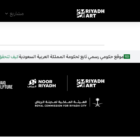
remove_all_actions('the_content');
مشاريع
موقع حكومي رسمي تابع لحكومة المملكة العربية السعودية
كيف تتحقق