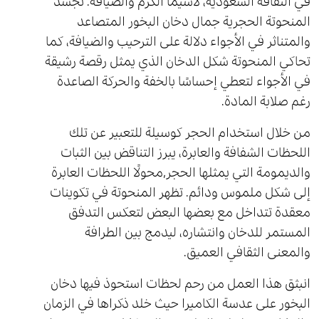
في الثقافة السعودية، لاسيما الكرم والضيافة. تجسد
المنحوتة الحجرية جمال دخان البخور المتصاعد
والمتناثر في الأجواء دلالة على الترحيب والضيافة، كما
تحاكي المنحوتة شكل الدخان الذي يمثل رقصة رشيقة
في الأجواء لتعطي إحساسًا بالخفة والحركة الصاعدة
رغم صلابة المادة.
من خلال استخدام الحجر كوسيلة للتعبير عن تلك
اللحظات الشفافة والعابرة، يبرز التناقض بين الثبات
والديمومة التي يمثلها الحجر,محولًا اللحظات العابرة
إلى شكل ملموس ودائم. تظهر المنحوتة في تكوينات
معقدة تتداخل مع بعضها البعض لتعكس التدفق
المستمر للدخان وانتشاره، ليدمج بين الطرافة
والمعنى الثقافي العميق.
انبثق هذا العمل من رحم لحظات استحوذ فيها دخان
البخور على عدسة الكاميرا حيث خلد ذكراها في الزمان