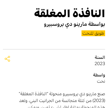
النافذة المغلقة
بواسطة
مارينو دي بروسبيرو
طويق للنحت
السنة
2023
واسطة
نحت
صنع مارينو دي بروسبيرو منحوتة “النافذة المغلقة”
(2023) من كتلة متجانسة من الجرانيت البني. وتعد
هذه المنحوتة بمثابة إطار لشيء ثمين، ويمكن