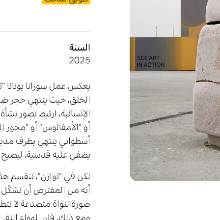
السنة
2025
يعكس عمل سوزانا بوتانا “
الخلق، حيث ينتهي حجر ضخ
الإنسانية، ارتبط تصور نشأ
أو “الأمفالوس” أو “محور ال
أسطواني ينتهي بطرف مدبب
يضفي عليه قدسية، ليصبح مر
لكن في “توازن”، تنقسم هذه 
أنه من المفترض أن تشكّل كي
صورة لنواة متصدعة لا تتط
ومع ذلك، فإن الهواء النقي