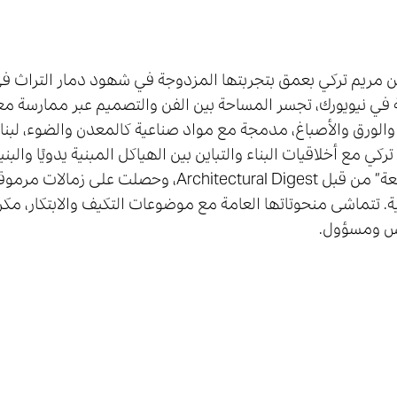
فن مریم تركي بعمق بتجربتھا المزدوجة في شھود دمار التراث في ب
في نیویورك، تجسر المساحة بین الفن والتصمیم عبر ممارسة مع
والورق والأصباغ، مدمجة مع مواد صناعیة كالمعدن والضوء، لبناء 
ركي مع أخلاقیات البناء والتباین بین الھیاكل المبنیة یدویًا والبنی
ة. تتماشى منحوتاتھا العامة مع موضوعات التكیف والابتكار، مكر
 ومسؤول.