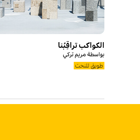
الكواكب تراقِبُنا
بواسطة مریم تركي
طويق للنحت