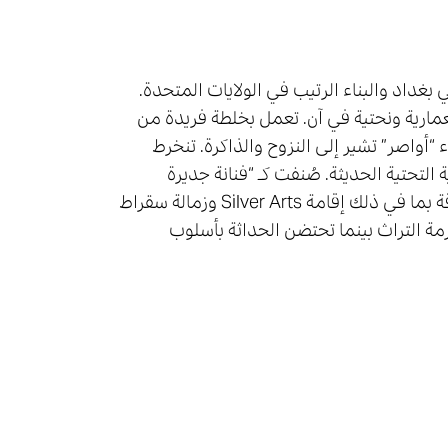
غداد والبناء الرتیب في الولایات المتحدة.
ماریة ونحتیة في آن. تعمل بخلطة فریدة من
“أواصر” تشير إلى النزوح والذاكرة. تنخرط
ة التحتیة الحدیثة. صُنفت كـ “فنانة جدیرة
بالمتابعة” من قبل Architectural Digest، وحصلت على زمالات مرموقة بما في ذلك إقامة Silver Arts وزمالة سقراط
مة التراث بینما تحتضن الحداثة بأسلوب