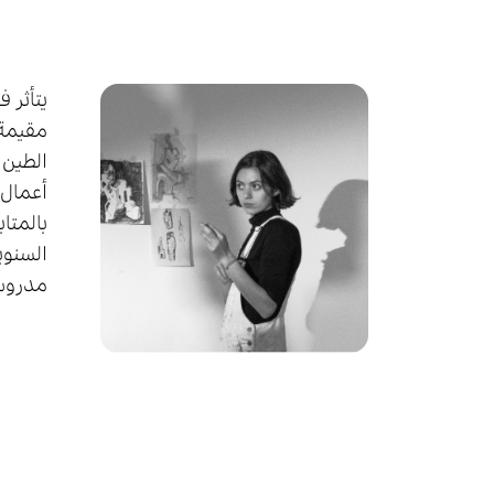
یتأثر 
مقیمة 
الطین 
أعمال ت
السنوی
مدروس